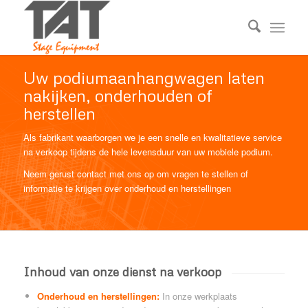
Uw podiumaanhangwagen laten
nakijken, onderhouden of
herstellen
Als fabrikant waarborgen we je een snelle en kwalitatieve service
na verkoop tijdens de hele levensduur van uw mobiele podium.
Neem gerust contact met ons op om vragen te stellen of
informatie te krijgen over onderhoud en herstellingen
Inhoud van onze dienst na verkoop
Onderhoud en herstellingen:
In onze werkplaats