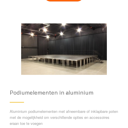
Podiumelementen in aluminium
Aluminium podiumelementen met afneembare of inklapbare poten
met de mogelijkheid om verschillende opties en accessoires
eraan toe te voegen