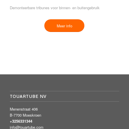
Demonteerbare tribunes voor binnen- en buitengebruik
Meer info
TOUARTUBE NV
Menenstraat 406
B-7700 Moeskroen
+3256331344
info@touartube.com