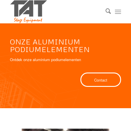
ONZE ALUMINIUM
PODIUMELEMENTEN
Ontdek onze aluminium podiumelementen
Contact